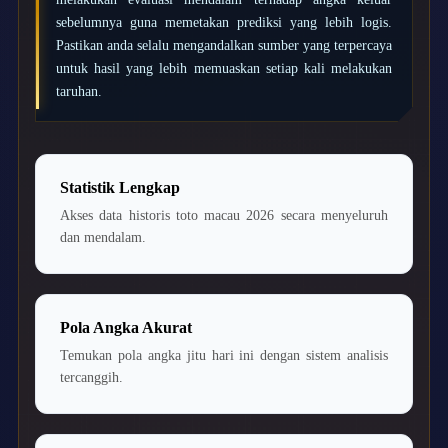
sebelumnya guna memetakan prediksi yang lebih logis.
Pastikan anda selalu mengandalkan sumber yang terpercaya
untuk hasil yang lebih memuaskan setiap kali melakukan
V
taruhan.
Veja
Vitaflow
Vtech
Statistik Lengkap
Akses data historis toto macau 2026 secara menyeluruh
W
dan mendalam.
Waterland
Wellness
Pola Angka Akurat
X
Temukan pola angka jitu hari ini dengan sistem analisis
Xootz
tercanggih.
Y