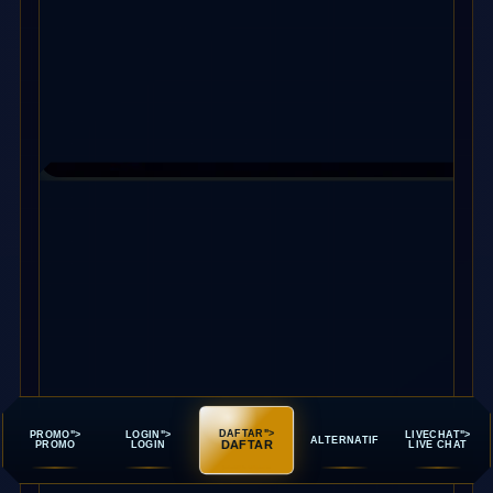
DAFTAR">
PROMO">
LOGIN">
LIVECHAT">
ALTERNATIF
DAFTAR
PROMO
LOGIN
LIVE CHAT