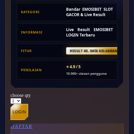
Bandar EMOSIBET SLOT
KATEGORI
GACOR & Live Result
Live Result EMOSIBET
INFORMASI
LOGIN Terbaru
FITUR
RESULT 4D, DATA KELUARAN, STATIST
⭐ 4.9 / 5
PENILAIAN
10.000+ ulasan pengguna
choose qty
LOGIN
DAFTAR