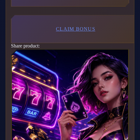
CLAIM BONUS
Share product: