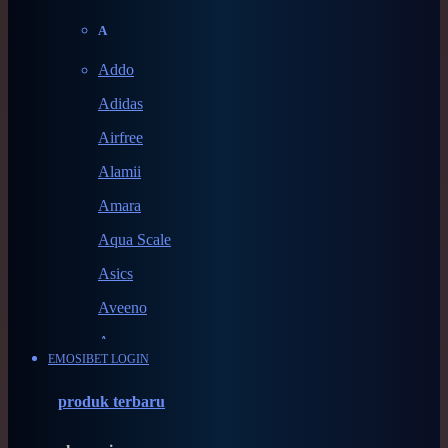
A
Addo
Adidas
Airfree
Alamii
Amara
Aqua Scale
Asics
Aveeno
Awan
EMOSIBET LOGIN
Azetabio
produk terbaru
B