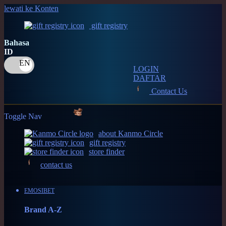
lewati ke Konten
gift registry
Bahasa
ID
LOGIN
DAFTAR
Contact Us
Toggle Nav
about Kanmo Circle
gift registry
store finder
contact us
EMOSIBET
Brand A-Z