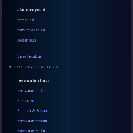
K
alat menyusui
Kiddycuts
pompa asi
Kumon
penyimpanan asi
L
cooler bags
Leapfrog
kursi makan
Leclerc
RESULT EMOSIBET LOGIN
Lee Vierra
Lillebaby
perawatan bayi
Little Bird Told Me
perawatan kulit
Little Miss Janis
Sunscreen
London Taxi
Shampo & Sabun
Love To Dream
perawatan rambut
perawatan mulut
M