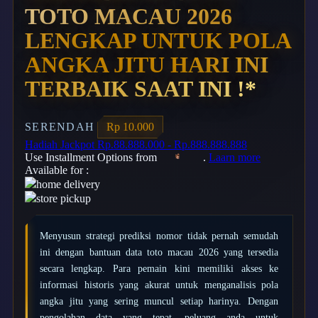
R
TOTO MACAU 2026
Real Shades
LENGKAP UNTUK POLA
Red Castle
ANGKA JITU HARI INI
Ribbon Madness
TERBAIK SAAT INI !*
S
SERENDAH
Rp 10.000
Sebamed
Hadiah Jackpot
Rp.88.888.000
-
Rp.888.888.888
Use Installment Options from
.
Laarn more
Silver Cross
Available for :
home delivery
Simply Idea
store pickup
Skip Hop
Spectra
Menyusun strategi prediksi nomor tidak pernah semudah
ini dengan bantuan data toto macau 2026 yang tersedia
Squishmallows
secara lengkap. Para pemain kini memiliki akses ke
Starbooks
informasi historis yang akurat untuk menganalisis pola
angka jitu yang sering muncul setiap harinya. Dengan
Stick-O
pengolahan data yang tepat, peluang anda untuk