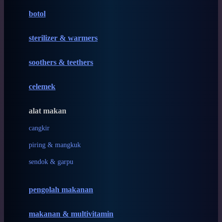
Hegen
botol
Hot Wheels
sterilizer & warmers
Hybrid
soothers & teethers
I
Inlacta DHA
celemek
Interlac
alat makan
Ivenet
cangkir
J
piring & mangkuk
Jack N Jill
sendok & garpu
Joie
pengolah makanan
Joolz
Jujube
makanan & multivitamin