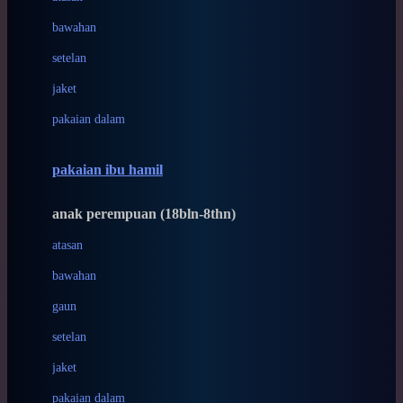
Cetaphil
bawahan
Chicco
setelan
Childlife
jaket
Clevamama
pakaian dalam
Cocolatte
Cottonseeds
pakaian ibu hamil
Cozy N Safe
anak perempuan (18bln-8thn)
Crane
atasan
Cybex
bawahan
D
gaun
Dae Organics
setelan
Docare
jaket
Doona
pakaian dalam